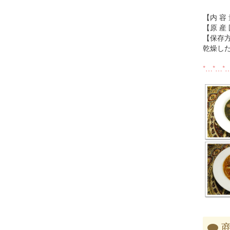
【内 容 
【原 産
【保
乾燥し
*…*…*
商