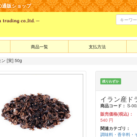
の通販ショップ
商品一覧
支払方法
[実] 50g
残りわずか
イラン産ドライ
商品コード：
S-00
販売価格(税込)：
540
円
関連カテゴリ：
調味料・香辛料・