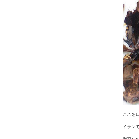
これを
イラン
野菜を