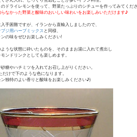
このドライレモンを使って、野菜たっぷりのシチューを作ってみてくださ
知らなかった野菜と酸味のおいしい味わいをお楽しみいただけます♪
は入手困難ですが、イランから直輸入しましたので、
サブジ用ハーブミックス
と同様、
ランの味をぜひお楽しみください!
のような状態に砕いたものを、そのままお湯に入れて煮出し
レモンドリンクとしても楽しめます。
で砂糖やハチミツを入れてお召し上がりください。
しただけで下のような色になります。
モン独特のよい香りと酸味をお楽しみください♪)