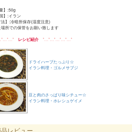
量】:50g
 国】:イラン
存方法】:冷暗所保存(湿度注意)
た場所での保管をお願い致します
…*…*…*
レシピ紹介
*…*…*…*…*…*
ドライハーブたっぷり☆
イラン料理・ゴルメサブジ
豆と肉のさっぱり味シチュー☆
イラン料理・ホレシュゲイメ
品レビュー