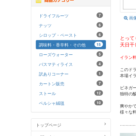
ドライフルーツ
7
画
ナッツ
6
シロップ・ペースト
6
とって
天日干
調味料・香辛料・その他
15
ローズウォーター
5
イラン
バスマティライス
4
このド
訳ありコーナー
1
本場イ
カートン販売
7
ビネガ
ストール
12
独特の
ペルシャ絨毯
10
爽やか
様々な
………
トップページ