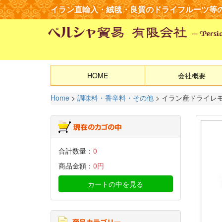
イラン直輸入・絨毯・良質の
ドライフルーツ等
HOME
会社概要
Home
>
調味料・香辛料・その他
>
イラン産ドライレモン 
合計数量：
0
商品金額：
0円
カートの中を見る