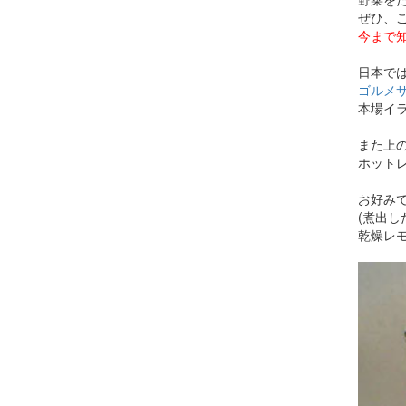
ぜひ、
今まで
日本で
ゴルメ
本場イ
また上
ホット
お好み
(煮出
乾燥レ