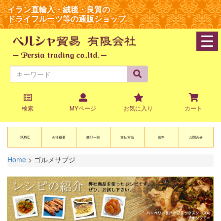
イラン直輸入・絨毯・良質の
ドライフルーツ等の通販ショップ
navi
検索
MYページ
お気に入り
カート
HOME
会社概要
商品一覧
支払方法
送料
お問合せ
Home
>
ゴルメサブジ