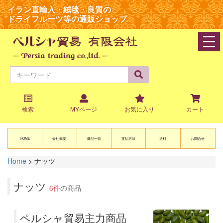
イラン直輸入・絨毯・良質の
ドライフルーツ等の通販ショップ
navi
検索
MYページ
お気に入り
カート
HOME
会社概要
商品一覧
支払方法
送料
お問合せ
Home
>
ナッツ
ナッツ
6件
の商品
ペルシャ貿易主力商品