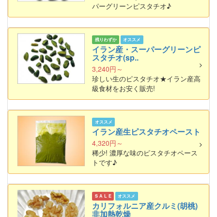
パーグリーンピスタチオ♪
残りわずか
オススメ
イラン産・スーパーグリーンピ
スタチオ(sp..
3,240円～
珍しい生のピスタチオ★イラン産高
級食材をお安く販売!
オススメ
イラン産生ピスタチオペースト
4,320円～
稀少! 濃厚な味のピスタチオペース
トです♪
S A L E
オススメ
カリフォルニア産クルミ(胡桃)
非加熱乾燥