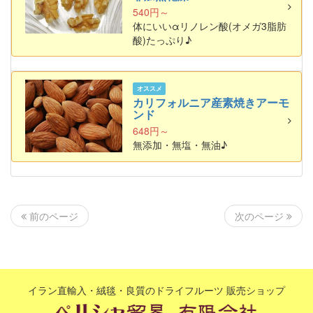
540円～
体にいいαリノレン酸(オメガ3脂肪
酸)たっぷり♪
オススメ
カリフォルニア産素焼きアーモ
ンド
648円～
無添加・無塩・無油♪
次のページ
前のページ
イラン直輸入・絨毯・良質のドライフルーツ 販売ショップ