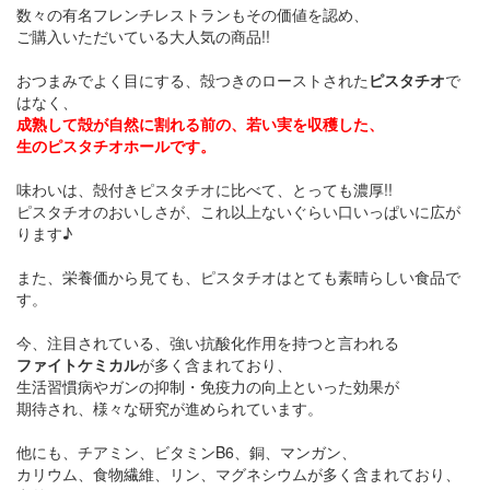
数々の有名フレンチレストランもその価値を認め、
ご購入いただいている大人気の商品!!
おつまみでよく目にする、殻つきのローストされた
ピスタチオ
で
はなく、
成熟して殻が自然に割れる前の、若い実を収穫した、
生のピスタチオホール
です。
味わいは、殻付きピスタチオに比べて、とっても濃厚!!
ピスタチオのおいしさが、これ以上ないぐらい口いっぱいに広が
ります♪
また、栄養価から見ても、ピスタチオはとても素晴らしい食品で
す。
今、注目されている、強い抗酸化作用を持つと言われる
ファイトケミカル
が多く含まれており、
生活習慣病やガンの抑制・免疫力の向上といった効果が
期待され、様々な研究が進められています。
他にも、チアミン、ビタミンB6、銅、マンガン、
カリウム、食物繊維、リン、マグネシウムが多く含まれており、