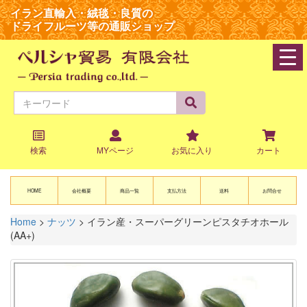
イラン直輸入・絨毯・良質の
ドライフルーツ等の通販ショップ
navi
検索
MYページ
お気に入り
カート
HOME
会社概要
商品一覧
支払方法
送料
お問合せ
Home
>
ナッツ
>
イラン産・スーパーグリーンピスタチオホール
(AA+)