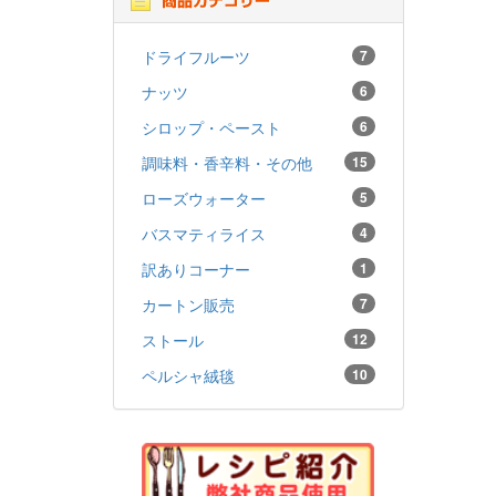
ドライフルーツ
7
ナッツ
6
シロップ・ペースト
6
調味料・香辛料・その他
15
ローズウォーター
5
バスマティライス
4
訳ありコーナー
1
カートン販売
7
ストール
12
ペルシャ絨毯
10