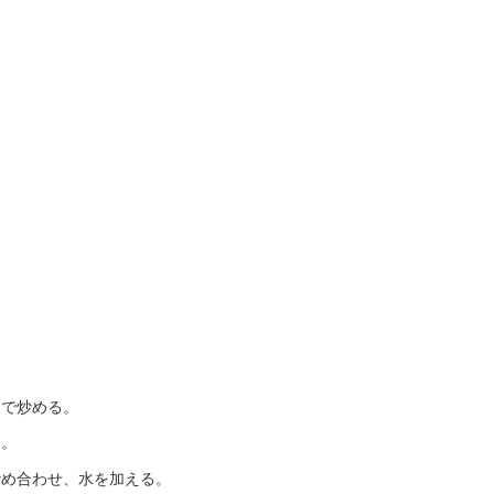
）
まで炒める。
る。
炒め合わせ、水を加える。