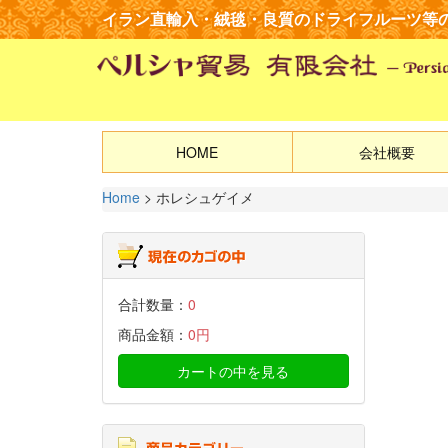
イラン直輸入・絨毯・良質の
ドライフルーツ等
HOME
会社概要
Home
>
ホレシュゲイメ
合計数量：
0
商品金額：
0円
カートの中を見る