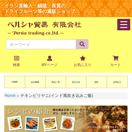
イラン直輸入・絨毯・良質の
ドライフルーツ等の通販ショップ
navi
検索
MYページ
お気に入り
カート
HOME
会社概要
商品一覧
支払方法
送料
お問合せ
Home
>
チキンビリヤニ(インド風炊き込みご飯)