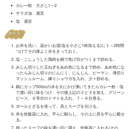
カレー粉 大さじ1～2
サラダ油 適宜
塩 適宜
お米を洗い、温かいお湯(塩を小さじ1杯加える)に１～2時間
つけてその後よく水をきっておく。
塩・こしょうした鶏肉を鍋で焦げ目がつくまで炒める。
みじん切りした玉ねぎをあめ色になるまで炒め、あめ色にな
ったらみじん切りのにんにく、にんじん、ピーマン、薄切り
マッシュルーム、練りショウガを入れ、少々炒める。
鍋にカップ500ccの水を火にかけ沸いてきたらカレー粉・塩
で濃い目に味をつけ、その後上記の２と３を加え、グリーン
ピース、６等分のトマトを入れ、７～８分煮る。
ボールとざるを使って、具とスープを分ける。
米を炊飯器に入れ、平らに馴らし、その上に具を平らに載せ
る。
残ったスープの味を濃い目に調え、炊飯器に入れる(その