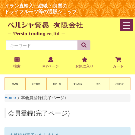
イラン直輸入・絨毯・良質の
ドライフルーツ等の通販ショップ
navi
検索
MYページ
お気に入り
カート
HOME
会社概要
商品一覧
支払方法
送料
お問合せ
Home
>
本会員登録(完了ページ)
会員登録(完了ページ)
本登録が完了いたしました。