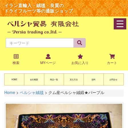
イラン直輸入・絨毯・良質の
ドライフルーツ等の通販ショップ
navi
検索
MYページ
お気に入り
カート
HOME
会社概要
商品一覧
支払方法
送料
お問合せ
Home
>
ペルシャ絨毯
>
クム産ペルシャ絨緞★パープル