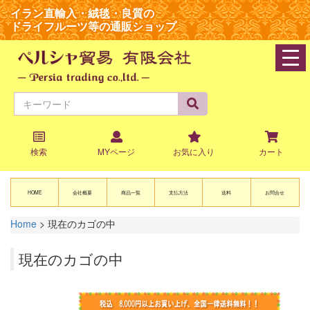
イラン直輸入・絨毯・良質の
ドライフルーツ等の通販ショップ
navi
検索
MYページ
お気に入り
カート
HOME
会社概要
商品一覧
支払方法
送料
お問合せ
Home
>
現在のカゴの中
現在のカゴの中